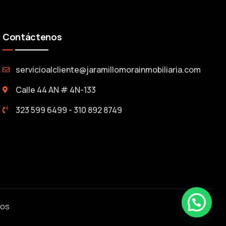
Contáctenos
servicioalcliente@jaramillomorainmobiliaria.com
Calle 44 AN # 4N-133
323 599 6499 - 310 892 8749
dos