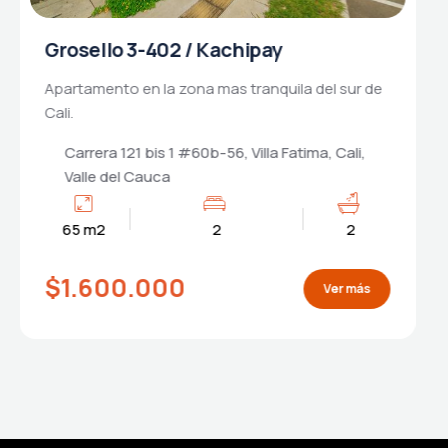
Grosello 3-407 / Kachipay
Apartamento en la zona mas tranquila del sur de
Cali.
Carrera 121 bis 1 #60b-56, Villa Fatima, Cali,
Valle del Cauca
65 m2
2
2
$1.600.000
Ver más