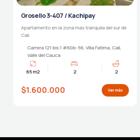
Manzano 7-507 / Kachipay
Apartamento en la zona mas tranquila del sur de
Cali.
Hacienda Kachipay, Cra 121 #56-97, Villa
Fatima, Cali, Valle del Cauca
65 m2
2
2
$1.600.000
Ver más