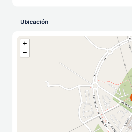
Ubicación
+
−