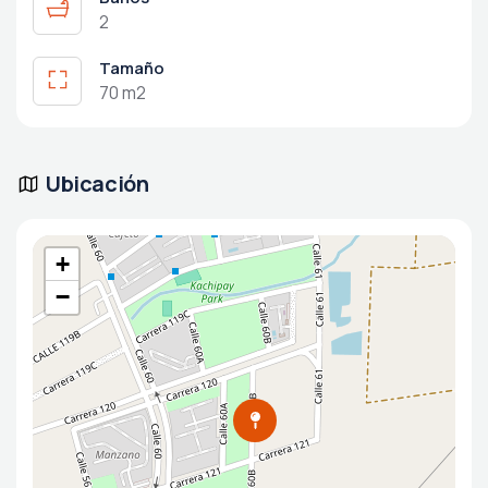
2
Tamaño
70 m2
Ubicación
+
−