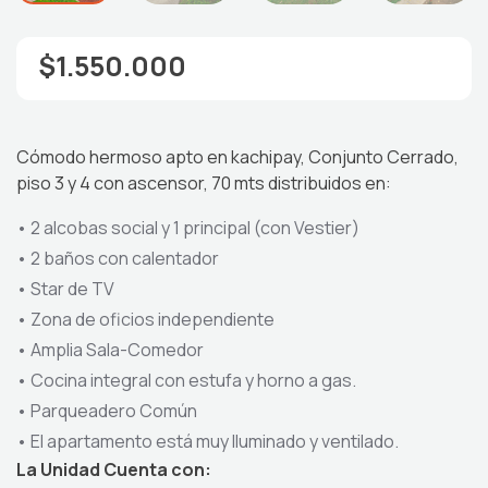
$1.550.000
Cómodo hermoso apto en kachipay, Conjunto Cerrado,
piso
3 y
4 con ascensor, 7
0
mts distribuidos en:
•
2 alcobas social y 1 principal (con
Vestier
)
•
2
baños
con calentador
•
Star de TV
•
Zona de oficios independiente
•
Amplia Sala-Comedor
•
Cocina integral con estufa y horno a gas.
•
Parqueadero Común
•
El apartamento está muy Iluminado y ventilado.
La Unidad Cuenta con: