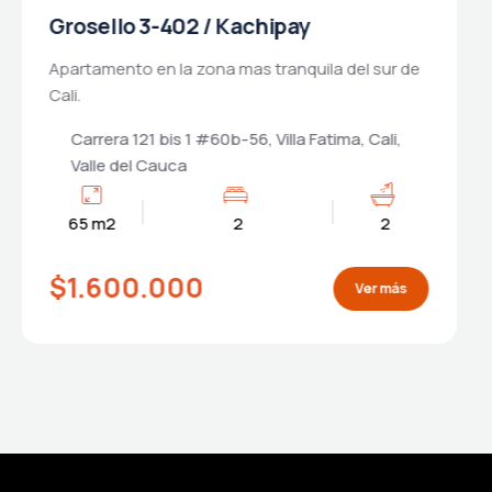
Grosello 3-407 / Kachipay
Apartamento en la zona mas tranquila del sur de
Cali.
Carrera 121 bis 1 #60b-56, Villa Fatima, Cali,
Valle del Cauca
65 m2
2
2
$1.600.000
Ver más