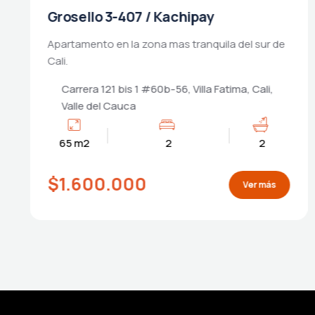
Manzano 7-507 / Kachipay
Apartamento en la zona mas tranquila del sur de
Cali.
Hacienda Kachipay, Cra 121 #56-97, Villa
Fatima, Cali, Valle del Cauca
65 m2
2
2
$1.600.000
Ver más