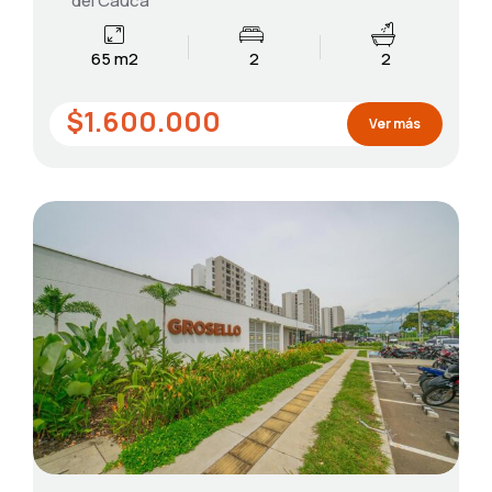
del Cauca
65 m2
2
2
$1.600.000
Ver más