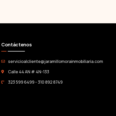
Contáctenos
servicioalcliente@jaramillomorainmobiliaria.com
Calle 44 AN # 4N-133
323 599 6499 - 310 892 8749