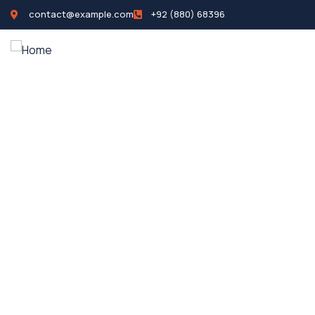
contact@example.com
+92 (880) 68396
Inicio
P