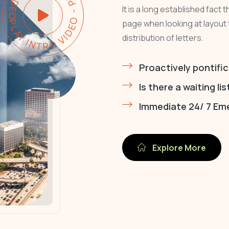
PLAY INTRO VIDEO - PLAY INTRO VIDEO -
It is a long established fact 
page when looking at layout 
distribution of letters.
Proactively pontific
Is there a waiting lis
Immediate 24/ 7 Em
Explore More