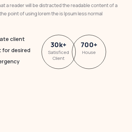
that a reader will be distracted the readable content of a
the point of using lorem the is Ipsum less normal
ate client
30
k
+
700
+
t for desired
Satisficed
House
Client
ergency