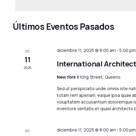
de
para
Eventos
la
palabra
Últimos Eventos Pasados
clave.
diciembre 11, 2025 @ 8:00 am
-
5:00 pm
DIC
11
International Architec
2025
New York
8 King Street, Queens
Sed ut perspiciatis unde omnis iste na
totam rem aperiam, eaque ipsa quae ab i
voluptatem accusantium doloremque lau
inventore veritatis et quasi architecto
diciembre 11, 2025 @ 8:00 am
-
5:00 pm
DIC