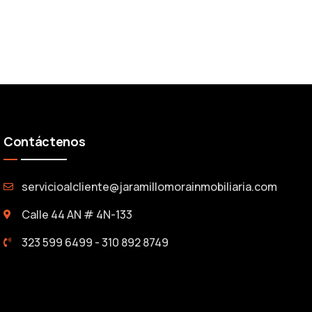
Contáctenos
servicioalcliente@jaramillomorainmobiliaria.com
Calle 44 AN # 4N-133
323 599 6499 - 310 892 8749