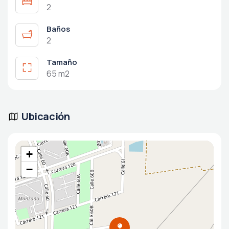
2
Baños
2
Tamaño
65 m2
Ubicación
+
−