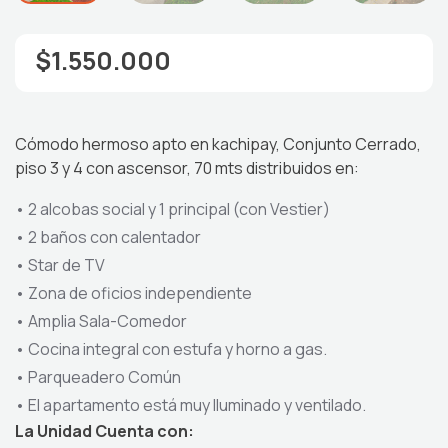
$1.550.000
Cómodo hermoso apto en kachipay, Conjunto Cerrado,
piso
3 y
4 con ascensor, 7
0
mts distribuidos en:
•
2 alcobas social y 1 principal (con
Vestier
)
•
2
baños
con calentador
•
Star de TV
•
Zona de oficios independiente
•
Amplia Sala-Comedor
•
Cocina integral con estufa y horno a gas.
•
Parqueadero Común
•
El apartamento está muy Iluminado y ventilado.
La Unidad Cuenta con: