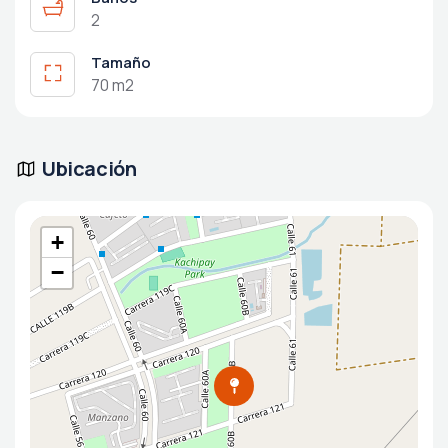
2
Tamaño
70 m2
Ubicación
+
−