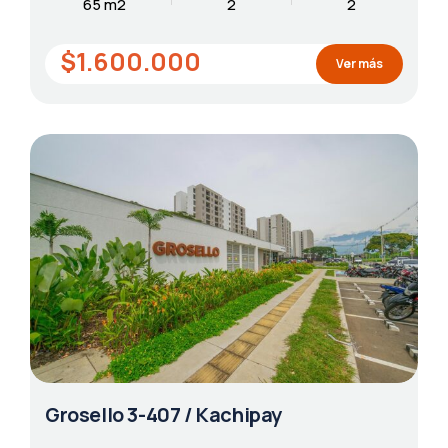
65 m2
2
2
$1.600.000
Ver más
Grosello 3-407 / Kachipay