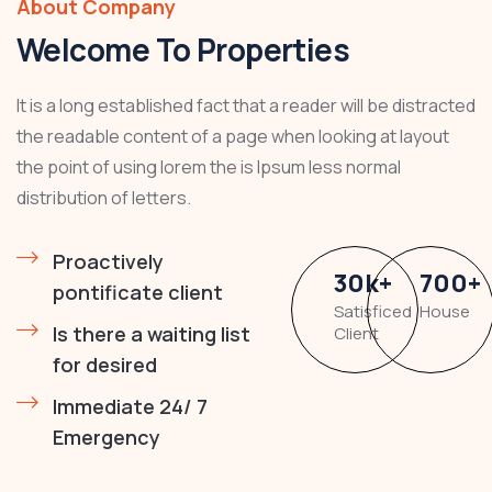
About Company
Welcome To Properties
It is a long established fact that a reader will be distracted
the readable content of a page when looking at layout
the point of using lorem the is Ipsum less normal
distribution of letters.
Proactively
30
k
+
700
+
pontificate client
Satisficed
House
Is there a waiting list
Client
for desired
Immediate 24/ 7
Emergency