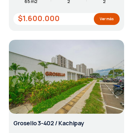
65 m2
2
2
$1.600.000
Ver más
Grosello 3-402 / Kachipay