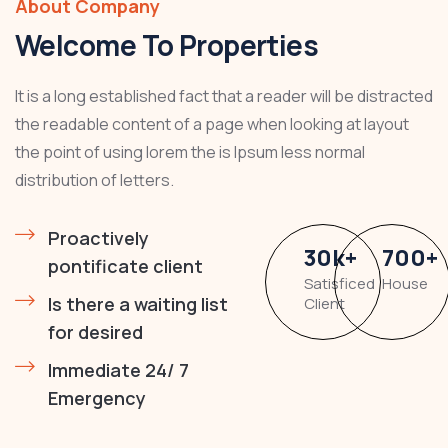
About Company
Welcome To Properties
It is a long established fact that a reader will be distracted
the readable content of a page when looking at layout
the point of using lorem the is Ipsum less normal
distribution of letters.
Proactively
30
k
+
700
+
pontificate client
Satisficed
House
Is there a waiting list
Client
for desired
Immediate 24/ 7
Emergency