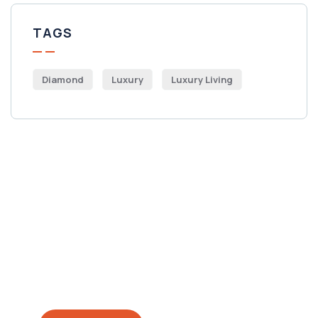
TAGS
Diamond
Luxury
Luxury Living
Get Free
Consultations
SPECIAL ADVISORS
Quis autem vel eum iure
repreh ende